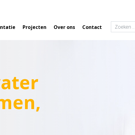
ntatie
Projecten
Over ons
Contact
ater
men,