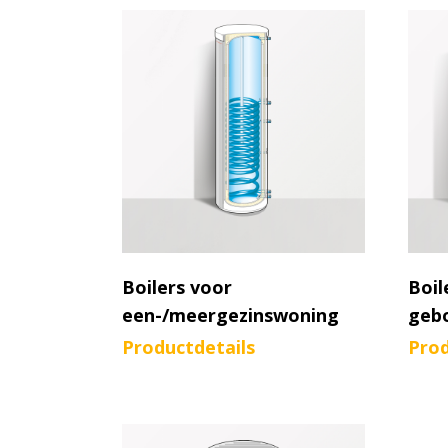
Boilers voor
Boil
een-/meergezinswoning
geb
Productdetails
Prod