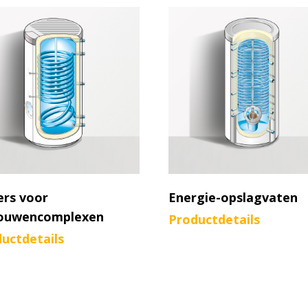
ers voor
Energie-opslagvaten
ouwencomplexen
Productdetails
uctdetails