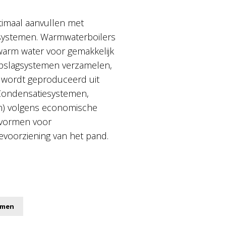
timaal aanvullen met
systemen. Warmwaterboilers
arm water voor gemakkelijk
opslagsystemen verzamelen,
 wordt geproduceerd uit
 Condensatiesystemen,
) volgens economische
 vormen voor
evoorziening van het pand.
emen