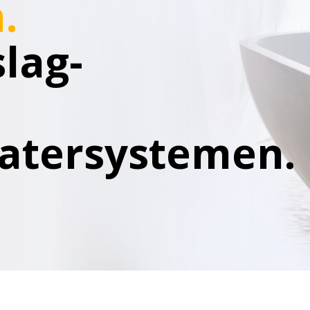
.
lag-
tersystemen.