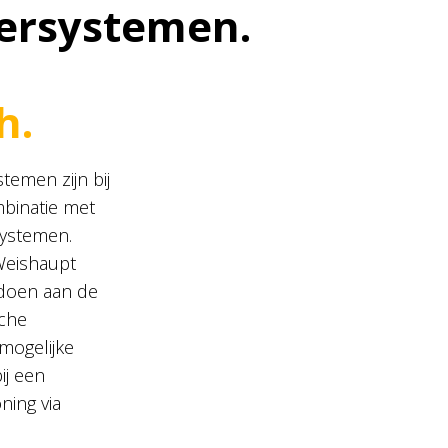
ersystemen.
h.
emen zijn bij
mbinatie met
ystemen.
Weishaupt
doen aan de
sche
mogelijke
ij een
ing via