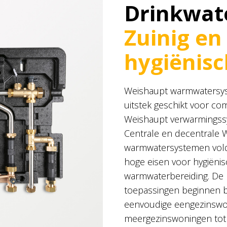
Drinkwat
Zuinig en
hygiënisc
Weishaupt warmwatersyst
uitstek geschikt voor co
Weishaupt verwarmingss
Centrale en decentrale 
warmwatersystemen vol
hoge eisen voor hygiëni
warmwaterbereiding. De 
toepassingen beginnen b
eenvoudige eengezinswon
meergezinswoningen tot