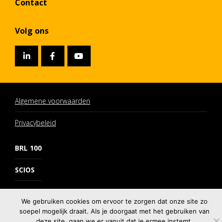
Contact
Volg ons
Algemene voorwaarden
Privacybeleid
BRL 100
SCIOS
VCA*
We gebruiken cookies om ervoor te zorgen dat onze site zo
soepel mogelijk draait. Als je doorgaat met het gebruiken van
ISO
deze site, gaan we er vanuit dat je ermee instemt.